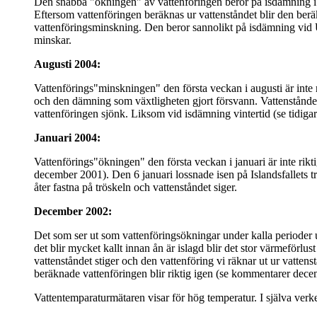
Den snabba "ökningen" av vattenföringen beror på isdämning i Is
Eftersom vattenföringen beräknas ur vattenståndet blir den berä
vattenföringsminskning. Den beror sannolikt på isdämning vid U
minskar.
Augusti 2004:
Vattenförings"minskningen" den första veckan i augusti är inte 
och den dämning som växtligheten gjort försvann. Vattenståndet
vattenföringen sjönk. Liksom vid isdämning vintertid (se tidig
Januari 2004:
Vattenförings"ökningen" den första veckan i januari är inte rik
december 2001). Den 6 januari lossnade isen på Islandsfallets tr
åter fastna på tröskeln och vattenståndet siger.
December 2002:
Det som ser ut som vattenföringsökningar under kalla perioder ut
det blir mycket kallt innan ån är islagd blir det stor värmeförlust
vattenståndet stiger och den vattenföring vi räknar ut ur vattenst
beräknade vattenföringen blir riktig igen (se kommentarer dec
Vattentemparaturmätaren visar för hög temperatur. I själva verk