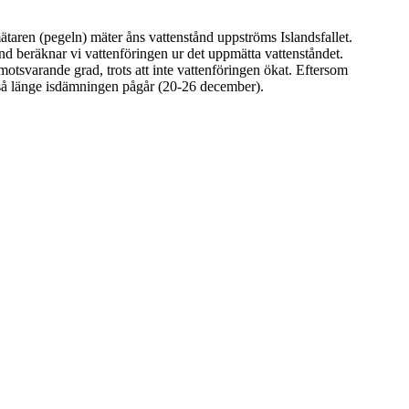
taren (pegeln) mäter åns vattenstånd uppströms Islandsfallet.
d beräknar vi vattenföringen ur det uppmätta vattenståndet.
 motsvarande grad, trots att inte vattenföringen ökat. Eftersom
g så länge isdämningen pågår (20-26 december).