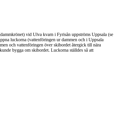
 (dammkrönet) vid Ulva kvarn i Fyrisån uppströms Uppsala (se
t öppna luckorna (vattenföringen ur dammen och i Uppsala
en och vattenföringen över skibordet återgick till nära
 kunde bygga om skibordet. Luckorna ställdes så att