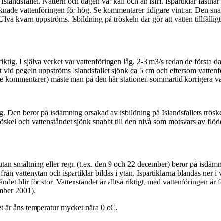
landsfallet. Nattern och dagen var kall och ån isfri. Ispartiklar fastna
knade vattenföringen för hög. Se kommentarer tidigare vintrar. Den snab
lva kvarn uppströms. Isbildning på tröskeln där gör att vatten tillfäll
riktig. I själva verket var vattenföringen låg, 2-3 m3/s redan de första
 vid pegeln uppströms Islandsfallet sjönk ca 5 cm och eftersom vattenf
are kommentarer) måste man på den här stationen sommartid korrigera va
tig. Den beror på isdämning orsakad av isbildning på Islandsfallets trös
öskel och vattenståndet sjönk snabbt till den nivå som motsvars av flödet
an smältning eller regn (t.ex. den 9 och 22 december) beror på isdämnin
 från vattenytan och ispartiklar bildas i ytan. Ispartiklarna blandas ner i 
åndet blir för stor. Vattenståndet är alltså riktigt, med vattenföringen är
ember 2001).
et är åns temperatur mycket nära 0 oC.