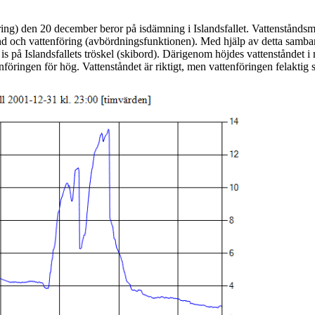
g) den 20 december beror på isdämning i Islandsfallet. Vattenståndsmä
d och vattenföring (avbördningsfunktionen). Med hjälp av detta samban
is på Islandsfallets tröskel (skibord). Därigenom höjdes vattenståndet i
nföringen för hög. Vattenståndet är riktigt, men vattenföringen felakti