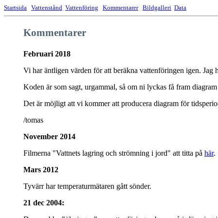
Startsida
Vattenstånd
Vattenföring
Kommentarer
Bildgalleri
Data
Kommentarer
Februari 2018
Vi har äntligen värden för att beräkna vattenföringen igen. Jag 
Koden är som sagt, urgammal, så om ni lyckas få fram diagram öv
Det är möjligt att vi kommer att producera diagram för tidsperi
/tomas
November 2014
Filmerna "Vattnets lagring och strömning i jord" att titta på
här
.
Mars 2012
Tyvärr har temperaturmätaren gått sönder.
21 dec 2004: